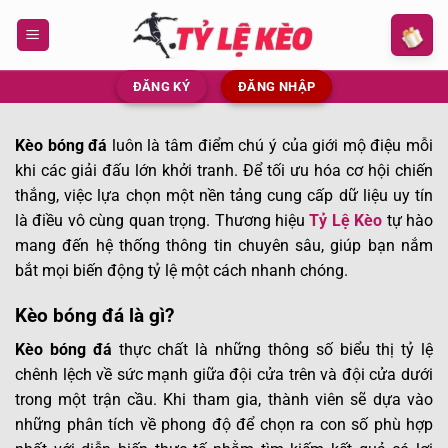
Bỏ
qua
nội
dung
ĐĂNG KÝ
ĐĂNG NHẬP
Kèo bóng đá
luôn là tâm điểm chú ý của giới mộ điệu mỗi
khi các giải đấu lớn khởi tranh. Để tối ưu hóa cơ hội chiến
thắng, việc lựa chọn một nền tảng cung cấp dữ liệu uy tín
là điều vô cùng quan trọng. Thương hiệu
Tỷ Lệ Kèo
tự hào
mang đến hệ thống thông tin chuyên sâu, giúp bạn nắm
bắt mọi biến động tỷ lệ một cách nhanh chóng.
Kèo bóng đá là gì?
Kèo bóng đá
thực chất là những thông số biểu thị tỷ lệ
chênh lệch về sức mạnh giữa đội cửa trên và đội cửa dưới
trong một trận cầu. Khi tham gia, thành viên sẽ dựa vào
những phân tích về phong độ để chọn ra con số phù hợp