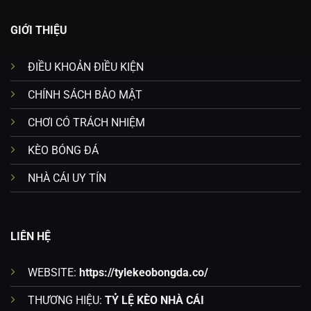
GIỚI THIỆU
ĐIỀU KHOẢN ĐIỀU KIỆN
CHÍNH SÁCH BẢO MẬT
CHƠI CÓ TRÁCH NHIỆM
KÈO BÓNG ĐÁ
NHÀ CÁI UY TÍN
LIÊN HỆ
WEBSITE:
https://tylekeobongda.co/
THƯƠNG HIỆU:
TỶ LỆ KÈO NHÀ CÁI