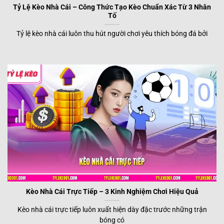
Tỷ Lệ Kèo Nhà Cái – Công Thức Tạo Kèo Chuẩn Xác Từ 3 Nhân
Tố
Tỷ lệ kèo nhà cái luôn thu hút người chơi yêu thích bóng đá bởi
Kèo Nhà Cái Trực Tiếp – 3 Kinh Nghiệm Chơi Hiệu Quả
Kèo nhà cái trực tiếp luôn xuất hiện dày đặc trước những trận
bóng có