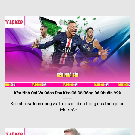
Kèo Nhà Cái Và Cách Đọc Kèo Cá Độ Bóng Đá Chuẩn 99%
Kèo nhà cái luôn đóng vai trò quyết định trong quá trình phân
tích trước