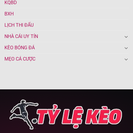
KQBD
Đoán
Tỷ
Lệ
BXH
Nhanh,
Chuẩn
LỊCH THI ĐẤU
NHÀ CÁI UY TÍN
KÈO BÓNG ĐÁ
MẸO CÁ CƯỢC