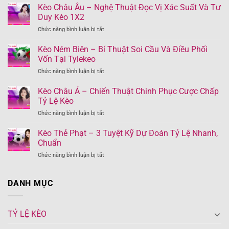
Xiên
Kèo Châu Âu – Nghệ Thuật Đọc Vị Xác Suất Và Tư
–
Duy Kèo 1X2
Chiến
Chức năng bình luận bị tắt
ở
Thuật
Kèo
Nhân
Châu
Kèo Ném Biên – Bí Thuật Soi Cầu Và Điều Phối
Bội
Âu
Lợi
Vốn Tại Tylekeo
–
Nhuận
Chức năng bình luận bị tắt
ở
Nghệ
Kèo
Kèo
Thuật
Nhà
Ném
Kèo Châu Á – Chiến Thuật Chinh Phục Cược Chấp
Đọc
Cái
Biên
Vị
Tỷ Lệ Kèo
–
Xác
Chức năng bình luận bị tắt
ở
Bí
Suất
Kèo
Thuật
Và
Châu
Kèo Thẻ Phạt – 3 Tuyệt Kỹ Dự Đoán Tỷ Lệ Nhanh,
Soi
Tư
Á
Cầu
Chuẩn
Duy
–
Và
Kèo
Chức năng bình luận bị tắt
ở
Chiến
Điều
1X2
Kèo
Thuật
Phối
Thẻ
Chinh
Vốn
Phạt
DANH MỤC
Phục
Tại
–
Cược
Tylekeo
3
Chấp
Tuyệt
Tỷ
TỶ LỆ KÈO
Kỹ
Lệ
Dự
Kèo