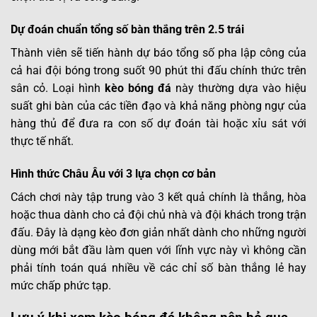
Dự đoán chuẩn tổng số bàn thắng trên 2.5 trái
Thành viên sẽ tiến hành dự báo tổng số pha lập công của
cả hai đội bóng trong suốt 90 phút thi đấu chính thức trên
sân cỏ. Loại hình
kèo bóng đá
này thường dựa vào hiệu
suất ghi bàn của các tiền đạo và khả năng phòng ngự của
hàng thủ để đưa ra con số dự đoán tài hoặc xỉu sát với
thực tế nhất.
Hình thức Châu Âu với 3 lựa chọn cơ bản
Cách chơi này tập trung vào 3 kết quả chính là thắng, hòa
hoặc thua dành cho cả đội chủ nhà và đội khách trong trận
đấu. Đây là dạng kèo đơn giản nhất dành cho những người
dùng mới bắt đầu làm quen với lĩnh vực này vì không cần
phải tính toán quá nhiều về các chỉ số bàn thắng lẻ hay
mức chấp phức tạp.