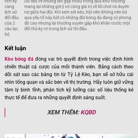
tích kỹ
Dữ liệu về những lần gặp nhau trong quá khứ thường
càng
mang lại những gợi ý vô cùng giá trị về lối chơi và duyên
lịch sử
nợ giữa hai đội. Khi xem xét kèo, hội viên không nên bỏ
đối đầu
qua yếu tố này bởi có những đội bóng dù đang có phong
của 2
độ cao nhưng lại thường xuyên gặp khó khăn trước một
câu lạc
đối thủ kỵ rơ trong lịch sử thi đấu.
bộ
Kết luận
Kèo bóng đá
đóng vai trò quyết định trong việc định hình
chiến thuật cá cược của mỗi thành viên. Bằng cách theo
dõi sát sao các bảng tin từ Tỷ Lệ Kèo, bạn sẽ sở hữu cái
nhìn tổng quan và sắc bén về thị trường. Hãy luôn giữ vững
tâm lý bình tĩnh, phân tích kỹ lưỡng các số liệu thống kê
thực tế để đưa ra những quyết định sáng suốt.
XEM THÊM:
KQBD