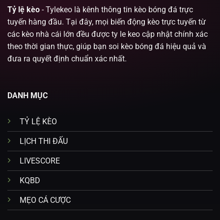
Tỷ lệ kèo
- Tylekeo là kênh thông tin kèo bóng đá trực
tuyến hàng đầu. Tại đây, mọi biến động kèo trực tuyến từ
các kèo nhà cái lớn đều được ty le keo cập nhật chính xác
theo thời gian thực, giúp bạn soi kèo bóng đá hiệu quả và
đưa ra quyết định chuẩn xác nhất.
DANH MỤC
TỶ LỆ KÈO
LỊCH THI ĐẤU
LIVESCORE
KQBD
MẸO CÁ CƯỢC