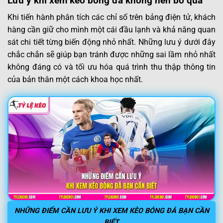
Lưu ý khi xem kèo bóng đá không nên bỏ qua
Khi tiến hành phân tích các chỉ số trên bảng điện tử, khách
hàng cần giữ cho mình một cái đầu lạnh và khả năng quan
sát chi tiết từng biến động nhỏ nhất. Những lưu ý dưới đây
chắc chắn sẽ giúp bạn tránh được những sai lầm nhỏ nhất
không đáng có và tối ưu hóa quá trình thu thập thông tin
của bản thân một cách khoa học nhất.
NHỮNG ĐIỂM CẦN LƯU Ý KHI XEM KÈO BÓNG ĐÁ BẠN CẦN
BIẾT