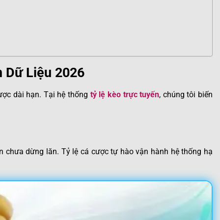
 Dữ Liệu 2026
cược dài hạn. Tại hệ thống
tỷ lệ kèo trực tuyến
, chúng tôi biến
n chưa dừng lăn. Tỷ lệ cá cược tự hào vận hành hệ thống hạ