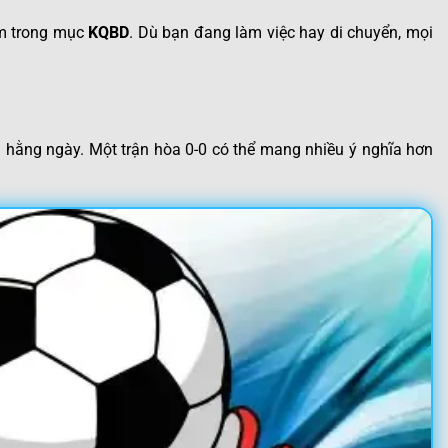
âm trong mục
KQBD
. Dù bạn đang làm việc hay di chuyển, mọi
hằng ngày. Một trận hòa 0-0 có thể mang nhiều ý nghĩa hơn