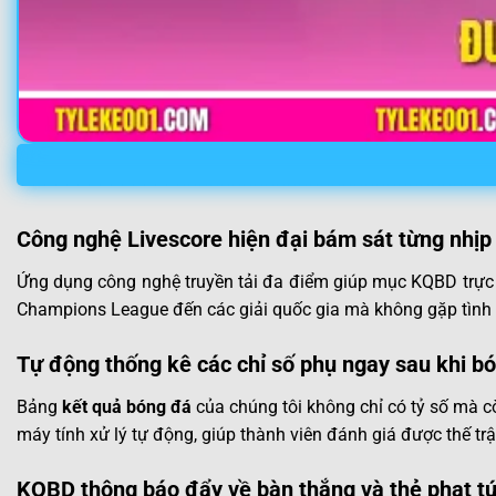
Công nghệ Livescore hiện đại bám sát từng nhịp
Ứng dụng công nghệ truyền tải đa điểm giúp mục KQBD trực tuy
Champions League đến các giải quốc gia mà không gặp tình t
Tự động thống kê các chỉ số phụ ngay sau khi bó
Bảng
kết quả bóng đá
của chúng tôi không chỉ có tỷ số mà cò
máy tính xử lý tự động, giúp thành viên đánh giá được thế tr
KQBD thông báo đẩy về bàn thắng và thẻ phạt tứ