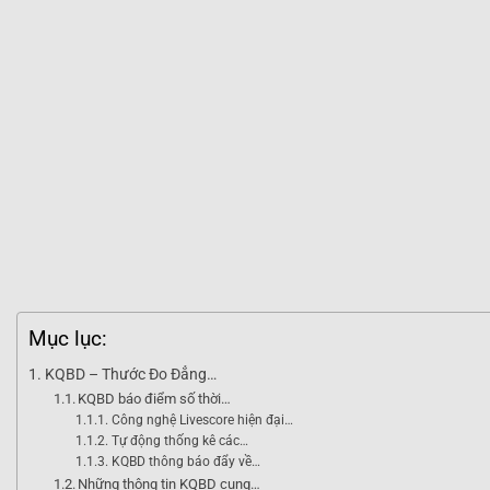
Mục lục:
KQBD – Thước Đo Đẳng…
KQBD báo điểm số thời…
Công nghệ Livescore hiện đại…
Tự động thống kê các…
KQBD thông báo đẩy về…
Những thông tin KQBD cung…