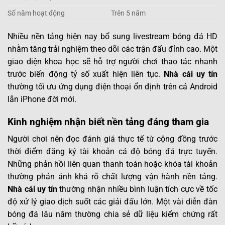
Số năm hoạt động
Trên 5 năm
Nhiều nền tảng hiện nay bổ sung livestream bóng đá HD
nhằm tăng trải nghiệm theo dõi các trận đấu đỉnh cao. Một
giao diện khoa học sẽ hỗ trợ người chơi thao tác nhanh
trước biến động tỷ số xuất hiện liên tục.
Nhà cái uy tín
thường tối ưu ứng dụng điện thoại ổn định trên cả Android
lẫn iPhone đời mới.
Kinh nghiệm nhận biết nền tảng đáng tham gia
Người chơi nên đọc đánh giá thực tế từ cộng đồng trước
thời điểm đăng ký tài khoản cá độ bóng đá trực tuyến.
Những phản hồi liên quan thanh toán hoặc khóa tài khoản
thường phản ánh khá rõ chất lượng vận hành nền tảng.
Nhà cái uy tín
thường nhận nhiều bình luận tích cực về tốc
độ xử lý giao dịch suốt các giải đấu lớn. Một vài diễn đàn
bóng đá lâu năm thường chia sẻ dữ liệu kiểm chứng rất