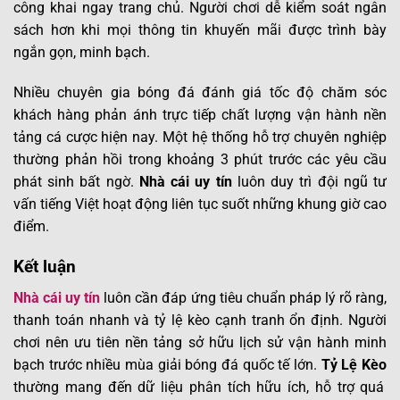
công khai ngay trang chủ. Người chơi dễ kiểm soát ngân
sách hơn khi mọi thông tin khuyến mãi được trình bày
ngắn gọn, minh bạch.
Nhiều chuyên gia bóng đá đánh giá tốc độ chăm sóc
khách hàng phản ánh trực tiếp chất lượng vận hành nền
tảng cá cược hiện nay. Một hệ thống hỗ trợ chuyên nghiệp
thường phản hồi trong khoảng 3 phút trước các yêu cầu
phát sinh bất ngờ.
Nhà cái uy tín
luôn duy trì đội ngũ tư
vấn tiếng Việt hoạt động liên tục suốt những khung giờ cao
điểm.
Kết luận
Nhà cái uy tín
luôn cần đáp ứng tiêu chuẩn pháp lý rõ ràng,
thanh toán nhanh và tỷ lệ kèo cạnh tranh ổn định. Người
chơi nên ưu tiên nền tảng sở hữu lịch sử vận hành minh
bạch trước nhiều mùa giải bóng đá quốc tế lớn.
Tỷ Lệ Kèo
thường mang đến dữ liệu phân tích hữu ích, hỗ trợ quá