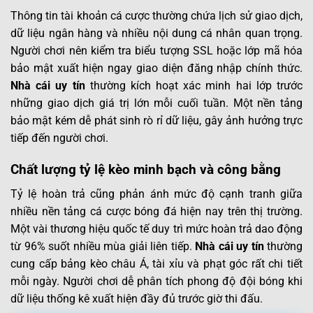
Thông tin tài khoản cá cược thường chứa lịch sử giao dịch,
dữ liệu ngân hàng và nhiều nội dung cá nhân quan trọng.
Người chơi nên kiểm tra biểu tượng SSL hoặc lớp mã hóa
bảo mật xuất hiện ngay giao diện đăng nhập chính thức.
Nhà cái uy tín
thường kích hoạt xác minh hai lớp trước
những giao dịch giá trị lớn mỗi cuối tuần. Một nền tảng
bảo mật kém dễ phát sinh rò rỉ dữ liệu, gây ảnh hưởng trực
tiếp đến người chơi.
Chất lượng tỷ lệ kèo minh bạch và công bằng
Tỷ lệ hoàn trả cũng phản ánh mức độ cạnh tranh giữa
nhiều nền tảng cá cược bóng đá hiện nay trên thị trường.
Một vài thương hiệu quốc tế duy trì mức hoàn trả dao động
từ 96% suốt nhiều mùa giải liên tiếp.
Nhà cái uy tín
thường
cung cấp bảng kèo châu Á, tài xỉu và phạt góc rất chi tiết
mỗi ngày. Người chơi dễ phân tích phong độ đội bóng khi
dữ liệu thống kê xuất hiện đầy đủ trước giờ thi đấu.