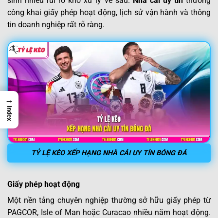
sinh nhiều rủi ro khó xử lý về sau.
Nhà cái uy tín
thường
công khai giấy phép hoạt động, lịch sử vận hành và thông
tin doanh nghiệp rất rõ ràng.
→
Index
TỶ LỆ KÈO XẾP HẠNG NHÀ CÁI UY TÍN BÓNG ĐÁ
Giấy phép hoạt động
Một nền tảng chuyên nghiệp thường sở hữu giấy phép từ
PAGCOR, Isle of Man hoặc Curacao nhiều năm hoạt động.