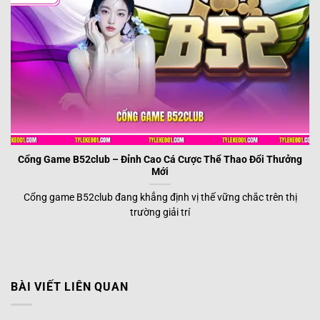
Cổng Game B52club – Đỉnh Cao Cá Cược Thể Thao Đổi Thưởng
Mới
Cổng game B52club đang khẳng định vị thế vững chắc trên thị
trường giải trí
BÀI VIẾT LIÊN QUAN