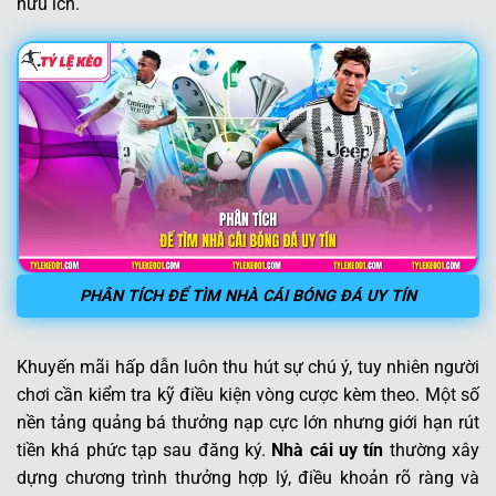
hữu ích.
PHÂN TÍCH ĐỂ TÌM NHÀ CÁI BÓNG ĐÁ UY TÍN
Khuyến mãi hấp dẫn luôn thu hút sự chú ý, tuy nhiên người
chơi cần kiểm tra kỹ điều kiện vòng cược kèm theo. Một số
nền tảng quảng bá thưởng nạp cực lớn nhưng giới hạn rút
tiền khá phức tạp sau đăng ký.
Nhà cái uy tín
thường xây
dựng chương trình thưởng hợp lý, điều khoản rõ ràng và