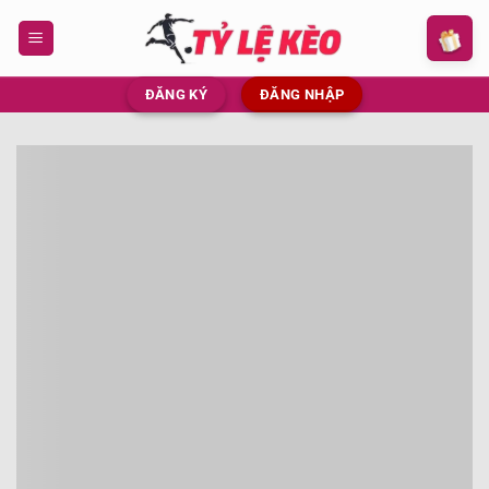
Bỏ
qua
nội
dung
ĐĂNG KÝ
ĐĂNG NHẬP
-
-
-
-
: