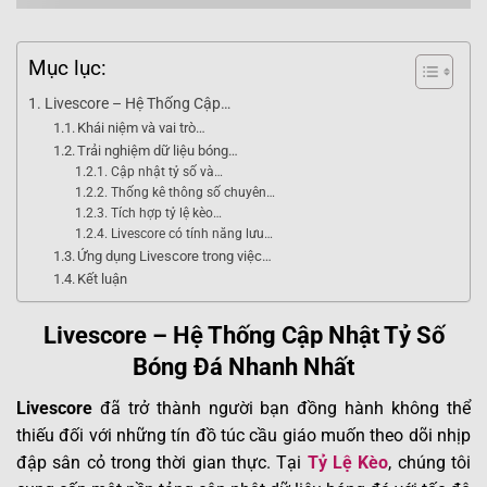
Mục lục:
Livescore – Hệ Thống Cập…
Khái niệm và vai trò…
Trải nghiệm dữ liệu bóng…
Cập nhật tỷ số và…
Thống kê thông số chuyên…
Tích hợp tỷ lệ kèo…
Livescore có tính năng lưu…
Ứng dụng Livescore trong việc…
Kết luận
Livescore – Hệ Thống Cập Nhật Tỷ Số
Bóng Đá Nhanh Nhất
Livescore
đã trở thành người bạn đồng hành không thể
thiếu đối với những tín đồ túc cầu giáo muốn theo dõi nhịp
đập sân cỏ trong thời gian thực. Tại
Tỷ Lệ Kèo
, chúng tôi