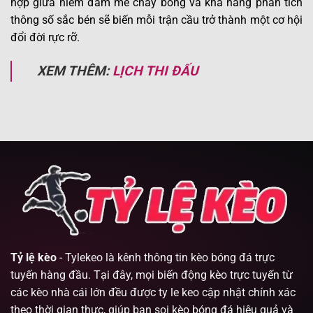
hợp giữa niềm đam mê cháy bỏng và khả năng phân tích
thông số sắc bén sẽ biến mỗi trận cầu trở thành một cơ hội
đổi đời rực rỡ.
XEM THÊM:
LỊCH THI ĐẤU
Tỷ lệ kèo
- Tylekeo là kênh thông tin kèo bóng đá trực
tuyến hàng đầu. Tại đây, mọi biến động kèo trực tuyến từ
các kèo nhà cái lớn đều được ty le keo cập nhật chính xác
theo thời gian thực, giúp bạn soi kèo bóng đá hiệu quả và