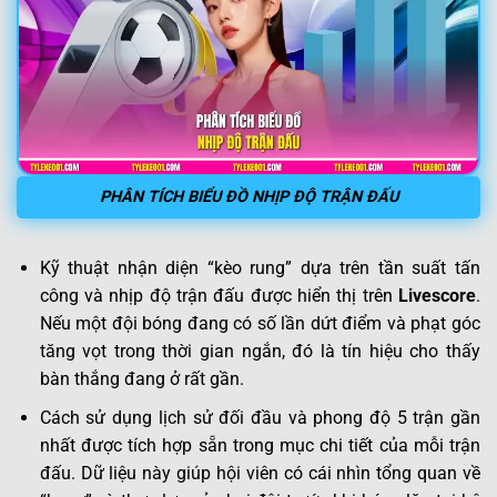
PHÂN TÍCH BIỂU ĐỒ NHỊP ĐỘ TRẬN ĐẤU
Kỹ thuật nhận diện “kèo rung” dựa trên tần suất tấn
công và nhịp độ trận đấu được hiển thị trên
Livescore
.
Nếu một đội bóng đang có số lần dứt điểm và phạt góc
tăng vọt trong thời gian ngắn, đó là tín hiệu cho thấy
bàn thắng đang ở rất gần.
Cách sử dụng lịch sử đối đầu và phong độ 5 trận gần
nhất được tích hợp sẵn trong mục chi tiết của mỗi trận
đấu. Dữ liệu này giúp hội viên có cái nhìn tổng quan về