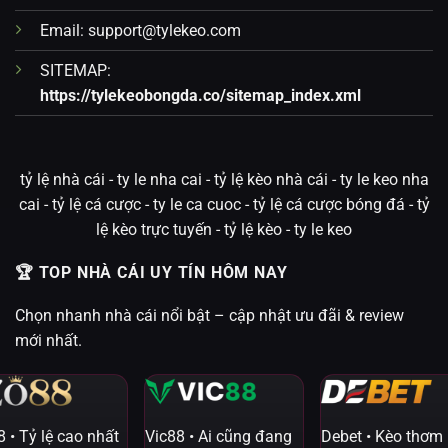
Email:
support@tylekeo.com
SITEMAP:
https://tylekeobongda.co/sitemap_index.xml
tỷ lệ nhà cái - ty le nha cai - tỷ lệ kèo nhà cái - ty le keo nha
cai - tỷ lệ cá cược - ty le ca cuoc - tỷ lệ cá cược bóng đá - tỷ
lệ kèo trực tuyến - tỷ lệ kèo - ty le keo
🏆️ TOP NHÀ CÁI UY TÍN HÔM NAY
Chọn nhanh nhà cái nổi bật – cập nhật ưu đãi & review
mới nhất.
 • Tỷ lệ cao nhất
Vic88 • Ai cũng đang
Debet • Kèo thơm