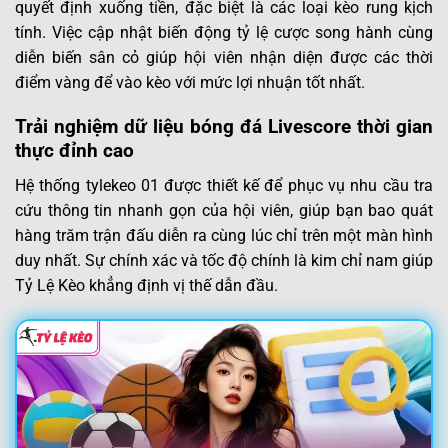
quyết định xuống tiền, đặc biệt là các loại kèo rung kịch
tính. Việc cập nhật biến động tỷ lệ cược song hành cùng
diễn biến sân cỏ giúp hội viên nhận diện được các thời
điểm vàng để vào kèo với mức lợi nhuận tốt nhất.
Trải nghiệm dữ liệu bóng đá Livescore thời gian
thực đỉnh cao
Hệ thống tylekeo 01 được thiết kế để phục vụ nhu cầu tra
cứu thông tin nhanh gọn của hội viên, giúp bạn bao quát
hàng trăm trận đấu diễn ra cùng lúc chỉ trên một màn hình
duy nhất. Sự chính xác và tốc độ chính là kim chỉ nam giúp
Tỷ Lệ Kèo khẳng định vị thế dẫn đầu.